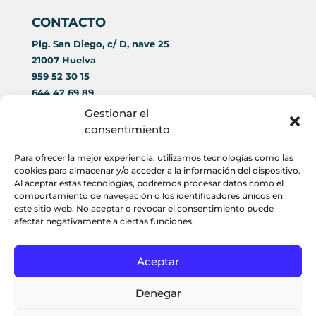
CONTACTO
Plg. San Diego, c/ D, nave 25
21007 Huelva
959 52 30 15
644 42 69 89
contacto@acorim.es
Gestionar el
consentimiento
HORARIO
Para ofrecer la mejor experiencia, utilizamos tecnologías como las
cookies para almacenar y/o acceder a la información del dispositivo.
Lunes a Viernes
:
Al aceptar estas tecnologías, podremos procesar datos como el
comportamiento de navegación o los identificadores únicos en
9:00 a 14:00
este sitio web. No aceptar o revocar el consentimiento puede
afectar negativamente a ciertas funciones.
17:00 a 19:00
Aceptar
Denegar