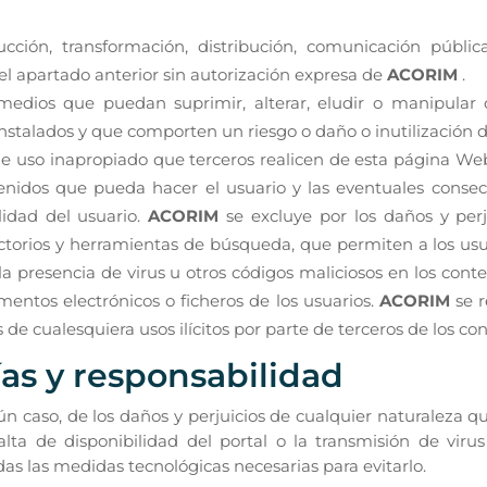
ucción, transformación, distribución, comunicación públi
el apartado anterior sin autorización expresa de
ACORIM
.
edios que puedan suprimir, alterar, eludir o manipular c
stalados y que comporten un riesgo o daño o inutilización de
le uso inapropiado que terceros realicen de esta página Web,
tenidos que pueda hacer el usuario y las eventuales conse
lidad del usuario.
ACORIM
se excluye por los daños y per
irectorios y herramientas de búsqueda, que permiten a los us
la presencia de virus u otros códigos maliciosos en los con
entos electrónicos o ficheros de los usuarios.
ACORIM
se r
de cualesquiera usos ilícitos por parte de terceros de los c
ías y responsabilidad
n caso, de los daños y perjuicios de cualquier naturaleza qu
alta de disponibilidad del portal o la transmisión de viru
as las medidas tecnológicas necesarias para evitarlo.