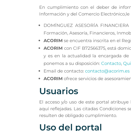
En cumplimiento con el deber de informa
Información y del Comercio Electrónico,l
DOMÍNGUEZ ASESORÍA FINANCIERA S.
Formación, Asesoría, Financieros, Inmobil
ACORIM
se encuentra inscrita en el Reg
ACORIM
con CIF B72566375, está domicil
y es en la actualidad la encargada de 
ponemos a su disposición:
Contacto
,
Qui
Email de contacto:
contacto@acorim.es
ACORIM
ofrece servicios de asesoramien
Usuarios
El acceso y/o uso de este portal atribuy
aquí reflejadas. Las citadas Condiciones
resulten de obligado cumplimiento.
Uso del portal