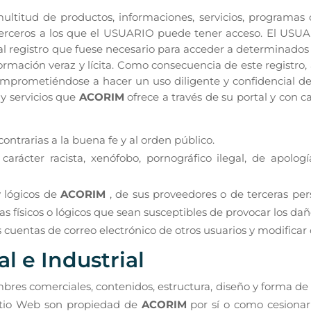
ltitud de productos, informaciones, servicios, programas o
 terceros a los que el USUARIO puede tener acceso. El USU
al registro que fuese necesario para acceder a determinados s
rmación veraz y lícita. Como consecuencia de este registro
comprometiéndose a hacer un uso diligente y confidencial
y servicios que
ACORIM
ofrece a través de su portal y con c
o contrarias a la buena fe y al orden público.
rácter racista, xenófobo, pornográfico ilegal, de apologí
y lógicos de
ACORIM
, de sus proveedores o de terceras pers
mas físicos o lógicos que sean susceptibles de provocar los 
las cuentas de correo electrónico de otros usuarios y modifica
l e Industrial
ombres comerciales, contenidos, estructura, diseño y forma d
sitio Web son propiedad de
ACORIM
por sí o como cesionar