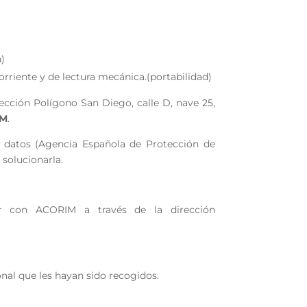
n)
rriente y de lectura mecánica.(portabilidad)
rección Polígono San Diego, calle D, nave 25,
IM
.
e datos (Agencia Española de Protección de
 solucionarla.
ar con ACORIM a través de la dirección
onal que les hayan sido recogidos.