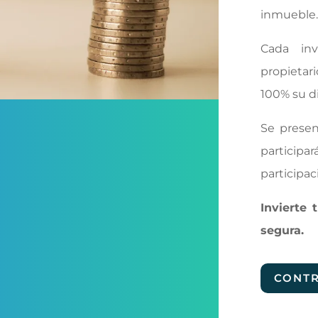
inmueble.
Cada inv
propietar
100% su d
Se presen
participa
participac
Invierte 
segura.
CONT