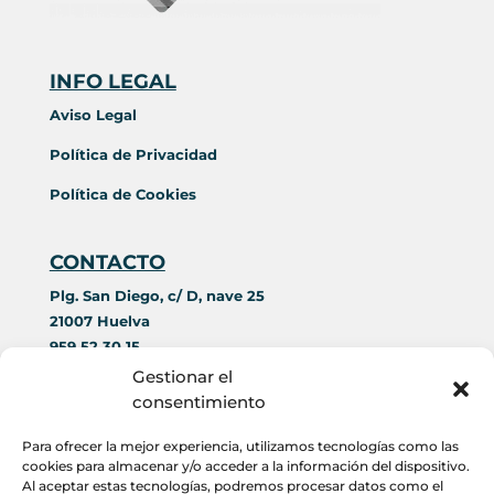
INFO LEGAL
Aviso Legal
Política de Privacidad
Política de Cookies
CONTACTO
Plg. San Diego, c/ D, nave 25
21007 Huelva
959 52 30 15
644 42 69 89
Gestionar el
contacto@acorim.es
consentimiento
Para ofrecer la mejor experiencia, utilizamos tecnologías como las
HORARIO
cookies para almacenar y/o acceder a la información del dispositivo.
Al aceptar estas tecnologías, podremos procesar datos como el