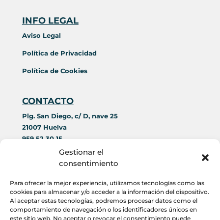
INFO LEGAL
Aviso Legal
Política de Privacidad
Política de Cookies
CONTACTO
Plg. San Diego, c/ D, nave 25
21007 Huelva
959 52 30 15
644 42 69 89
Gestionar el
contacto@acorim.es
consentimiento
Para ofrecer la mejor experiencia, utilizamos tecnologías como las
HORARIO
cookies para almacenar y/o acceder a la información del dispositivo.
Al aceptar estas tecnologías, podremos procesar datos como el
Lunes a Viernes
:
comportamiento de navegación o los identificadores únicos en
este sitio web. No aceptar o revocar el consentimiento puede