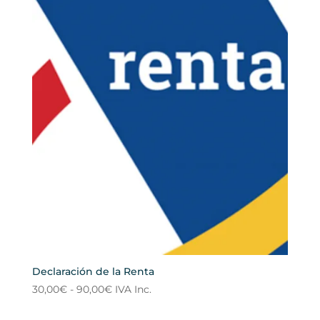
Declaración de la Renta
Rango
30,00
€
-
90,00
€
IVA Inc.
de