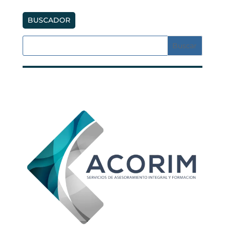
precios:
desde
BUSCADOR
30,00€
hasta
90,00€