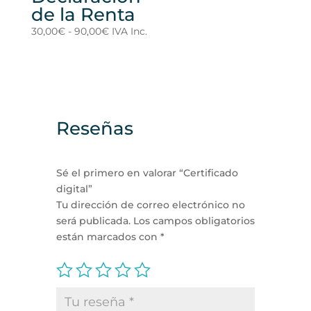
de la Renta
Rango
30,00
€
-
90,00
€
IVA Inc.
de
precios:
desde
30,00€
hasta
Reseñas
90,00€
Sé el primero en valorar “Certificado
digital”
Tu dirección de correo electrónico no
será publicada.
Los campos obligatorios
están marcados con
*