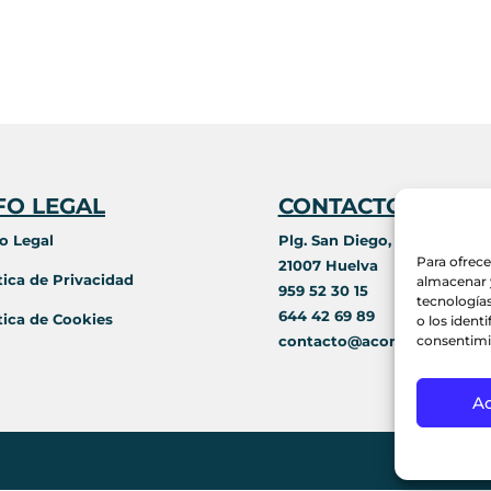
FO LEGAL
CONTACTO
o Legal
Plg. San Diego, c/ D, nave 2
Para ofrece
21007 Huelva
tica de Privacidad
almacenar y
959 52 30 15
tecnología
644 42 69 89
tica de Cookies
o los ident
contacto@acorim.es
consentimi
A