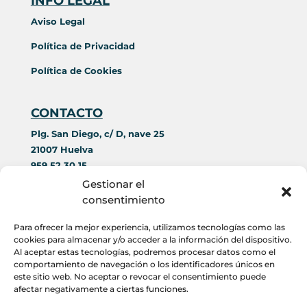
INFO LEGAL
Aviso Legal
Política de Privacidad
Política de Cookies
CONTACTO
Plg. San Diego, c/ D, nave 25
21007 Huelva
959 52 30 15
644 42 69 89
Gestionar el
contacto@acorim.es
consentimiento
Para ofrecer la mejor experiencia, utilizamos tecnologías como las
HORARIO
cookies para almacenar y/o acceder a la información del dispositivo.
Al aceptar estas tecnologías, podremos procesar datos como el
Lunes a Viernes
:
comportamiento de navegación o los identificadores únicos en
este sitio web. No aceptar o revocar el consentimiento puede
9:00 a 14:00
afectar negativamente a ciertas funciones.