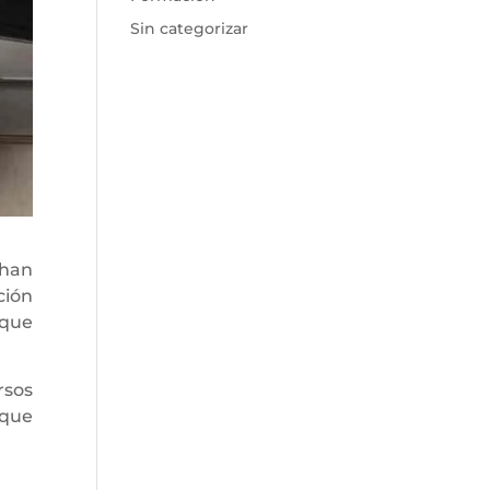
Sin categorizar
han
ción
 que
rsos
 que