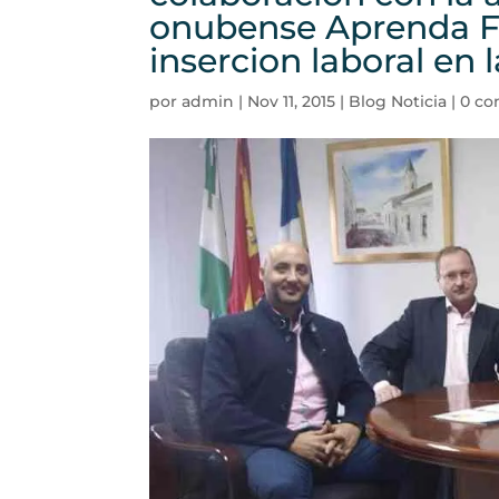
onubense Aprenda F
insercion laboral en 
por
admin
|
Nov 11, 2015
|
Blog Noticia
|
0 co