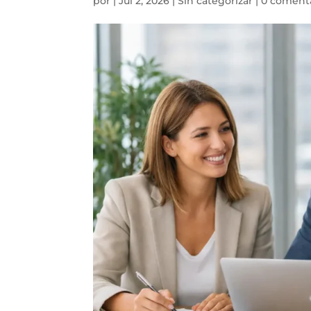
por
|
Jul 2, 2026
|
Sin categorizar
|
0 coment