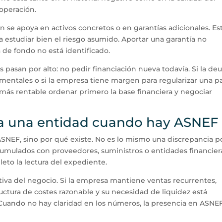
 operación.
n se apoya en activos concretos o en garantías adicionales. Es
a estudiar bien el riesgo asumido. Aportar una garantía no
 de fondo no está identificado.
pasan por alto: no pedir financiación nueva todavía. Si la de
cumentales o si la empresa tiene margen para regularizar una p
más rentable ordenar primero la base financiera y negociar
ra una entidad cuando hay ASNEF
ASNEF, sino por qué existe. No es lo mismo una discrepancia p
cumulados con proveedores, suministros o entidades financier
eto la lectura del expediente.
iva del negocio. Si la empresa mantiene ventas recurrentes,
ructura de costes razonable y su necesidad de liquidez está
. Cuando no hay claridad en los números, la presencia en ASNE