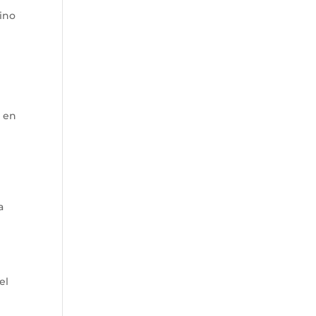
sino
, en
a
e
el