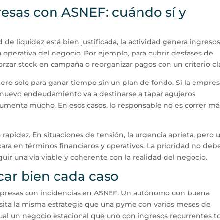
esas con ASNEF: cuándo sí y
e liquidez está bien justificada, la actividad genera ingresos 
a operativa del negocio. Por ejemplo, para cubrir desfases de
forzar stock en campaña o reorganizar pagos con un criterio cl
ero solo para ganar tiempo sin un plan de fondo. Si la empre
l nuevo endeudamiento va a destinarse a tapar agujeros
o aumenta mucho. En esos casos, lo responsable no es correr má
 rapidez. En situaciones de tensión, la urgencia aprieta, pero 
cara en términos financieros y operativos. La prioridad no debe
uir una vía viable y coherente con la realidad del negocio.
car bien cada caso
empresas con incidencias en ASNEF. Un autónomo con buena
sita la misma estrategia que una pyme con varios meses de
gual un negocio estacional que uno con ingresos recurrentes t