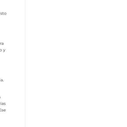
esto
ra
o y
a.
a
ías
Ese