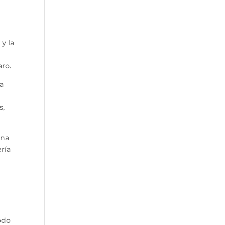
y la
aro.
sa
s,
una
ría
odo