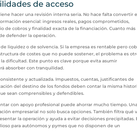
ilidades de acceso
iene hacer una revisión interna seria. No hace falta convertir 
nformación esencial: ingresos reales, pagos comprometidos,
rio de cobros y finalidad exacta de la financiación. Cuanto más
ede defender la operación.
de liquidez o de solvencia. Si la empresa es rentable pero cob
 estructura de costes que no puede sostener, el problema es otr
a la dificultad. Este punto es clave porque evita asumir
rá absorber con tranquilidad.
nsistente y actualizada. Impuestos, cuentas, justificantes de
cación del destino de los fondos deben contar la misma histori
 que sean comprensibles y defendibles.
contar con apoyo profesional puede ahorrar mucho tiempo. Un
ación empresarial no solo busca opciones. También filtra qué v
esentar la operación y ayuda a evitar decisiones precipitadas. 
lioso para autónomos y pymes que no disponen de un