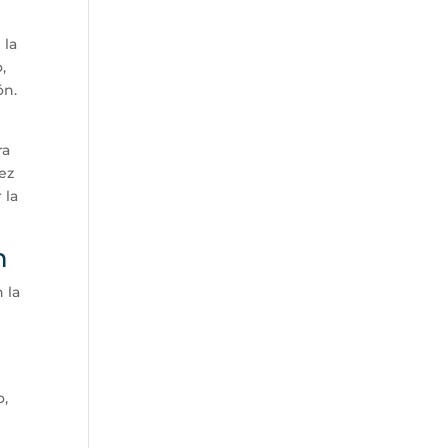
 la
,
ón.
ra
dez
 la
n
 la
o,