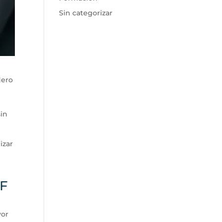
Sin categorizar
dero
sin
izar
EF
yor