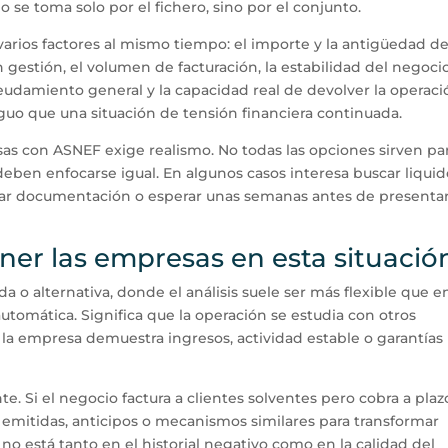
 no se toma solo por el fichero, sino por el conjunto.
 varios factores al mismo tiempo: el importe y la antigüedad de
en gestión, el volumen de facturación, la estabilidad del negocio
eudamiento general y la capacidad real de devolver la operaci
uo que una situación de tensión financiera continuada.
sas con ASNEF exige realismo. No todas las opciones sirven pa
 deben enfocarse igual. En algunos casos interesa buscar liqui
ear documentación o esperar unas semanas antes de presentar
ner las empresas en esta situació
da o alternativa, donde el análisis suele ser más flexible que en
automática. Significa que la operación se estudia con otros
la empresa demuestra ingresos, actividad estable o garantías
nte. Si el negocio factura a clientes solventes pero cobra a plaz
s emitidas, anticipos o mecanismos similares para transformar
 no está tanto en el historial negativo como en la calidad del