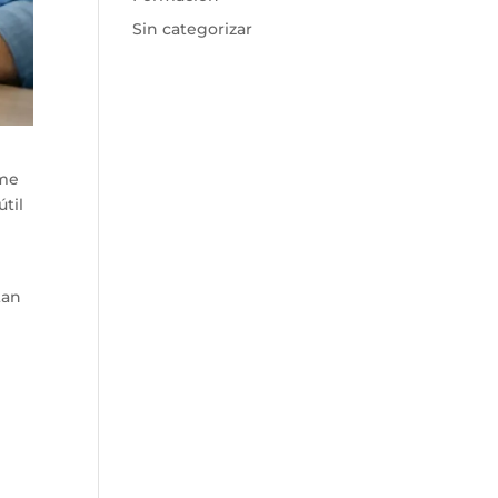
Sin categorizar
yme
til
tan