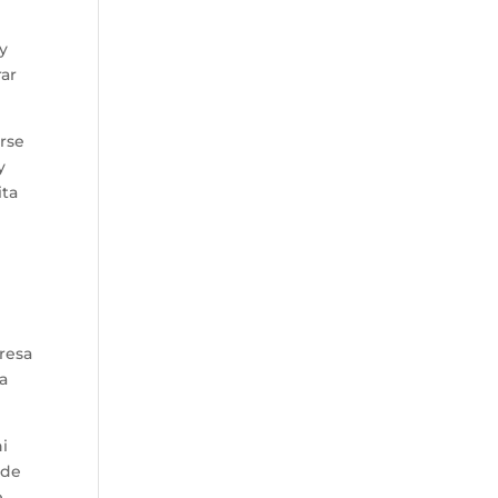
 y
rar
arse
y
ita
resa
la
ni
nde
e