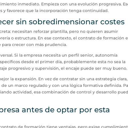
dimiento inmediato. Empieza con una evolución progresiva. Es
es y favorece que la incorporación tenga continuidad.
recer sin sobredimensionar costes
ta: necesitan reforzar plantilla, pero no quieren asumir
ería o estructura. En ese contexto, el contrato de formación 
e para crecer con más prudencia.
ersal. Si la empresa necesita un perfil senior, autonomía
pecíficos desde el primer día, probablemente esta no sea la
izaje progresivo y supervisión, el encaje puede ser muy bueno.
r la expansión. En vez de contratar sin una estrategia clara, 
de un marco regulado y con una lógica formativa definida. Pa
ando actividad, esa combinación de control y desarrollo pue
presa antes de optar por esta
contrato de formación tiene ventajas, pero exige cumplimient