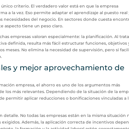
 único criterio. El verdadero valor está en que la empresa
ma a la vez. Eso permite adaptar el aprendizaje al puesto real
 las necesidades del negocio. En sectores donde cuesta encont
te aspecto tiene un peso claro.
as empresas valoran especialmente: la planificación. Al trat
va definida, resulta más fácil estructurar funciones, objetivos 
os meses. No elimina la necesidad de supervisión, pero sí facil
.
ales y mejor aprovechamiento de
rmación empresa, el ahorro es uno de los argumentos más
 de los más relevantes. Dependiendo de la situación de la emp
de permitir aplicar reducciones o bonificaciones vinculadas a 
n detalle. No todas las empresas están en la misma situación 
s exigidos. Además, la aplicación correcta de incentivos depe
trato, la formación y la actividad laboral estén correctament