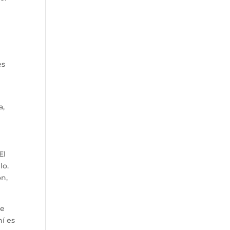
es
a,
El
lo.
ón,
de
hí es