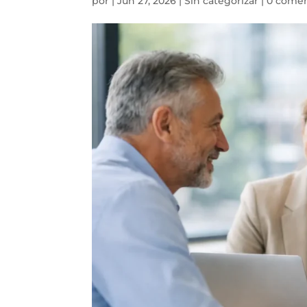
por
|
Jun 27, 2026
|
Sin categorizar
|
0 comen