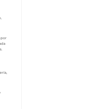
,
 por
lada
s.
ería,
y